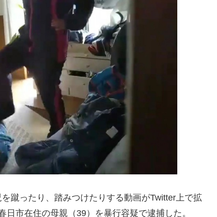
蹴ったり、踏みつけたりする動画がTwitter上で拡
春日市在住の母親（39）を暴行容疑で逮捕した。