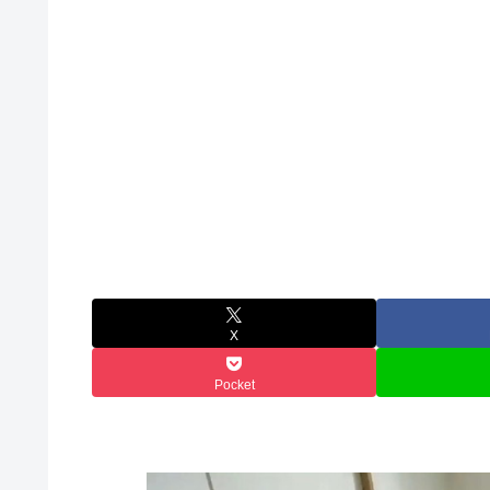
X
Pocket