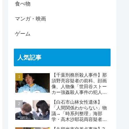
食べ物
マンガ・映画
ゲーム
人気記事
【千葉刑務所殺人事件】那
須野亮容疑者の前科、顔画
像、人物像「世田谷ストー
カー強姦殺人事件の犯人」
被害者の藤江彰受刑者と
【白石市山林女性遺体】
は？
「人間関係わからない」物
議→「時系列整理」海部
学・高木沙耶花両容疑者、
死亡の田中早苗さん…複雑