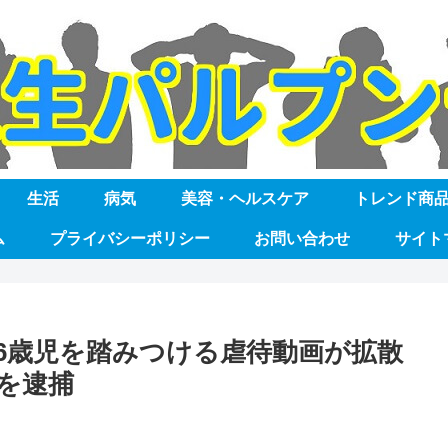
生活
病気
美容・ヘルスケア
トレンド商
ム
プライバシーポリシー
お問い合わせ
サイト
6歳児を踏みつける虐待動画が拡散
を逮捕