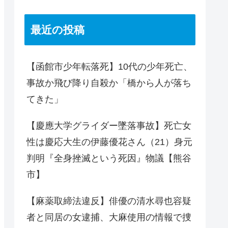
最近の投稿
【函館市少年転落死】10代の少年死亡、
事故か飛び降り自殺か「橋から人が落ち
てきた」
【慶應大学グライダー墜落事故】死亡女
性は慶応大生の伊藤優花さん（21）身元
判明『全身挫滅という死因』物議【熊谷
市】
【麻薬取締法違反】俳優の清水尋也容疑
者と同居の女逮捕、大麻使用の情報で捜