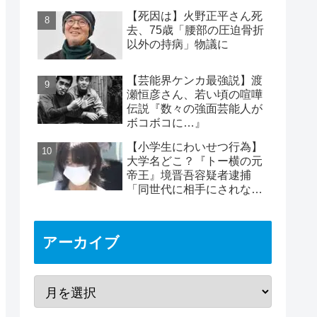
めは2時間40分と判明
【死因は】火野正平さん死
去、75歳「腰部の圧迫骨折
以外の持病」物議に
【芸能界ケンカ最強説】渡
瀬恒彦さん、若い頃の喧嘩
伝説『数々の強面芸能人が
ボコボコに…』
【小学生にわいせつ行為】
大学名どこ？『トー横の元
帝王』境晋吾容疑者逮捕
「同世代に相手にされない
ヤバイ奴」11歳女児被害
アーカイブ