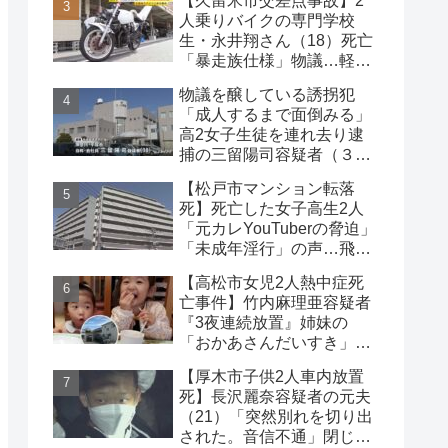
【久留米市交差点事故】2
な事件
人乗りバイクの専門学校
生・永井翔さん（18）死亡
「暴走族仕様」物議…軽自
動車と衝突
物議を醸している誘拐犯
「成人するまで面倒みる」
高2女子生徒を連れ去り逮
捕の三留陽司容疑者（３
８）理解の声も【神奈川
【松戸市マンション転落
県】
死】死亡した女子高生2人
「元カレYouTuberの脅迫」
「未成年淫行」の声…飛び
降り自殺ライブ配信
【高松市女児2人熱中症死
亡事件】竹内麻理亜容疑者
『3夜連続放置』姉妹の
「おかあさんだいすき」折
り紙メッセージに対する世
【厚木市子供2人車内放置
論
死】長沢麗奈容疑者の元夫
（21）「突然別れを切り出
された。音信不通」閉じ込