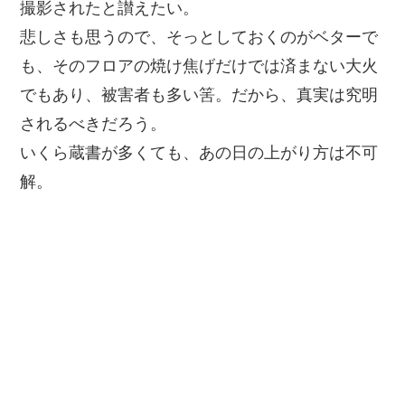
撮影されたと讃えたい。
悲しさも思うので、そっとしておくのがベターで
も、そのフロアの焼け焦げだけでは済まない大火
でもあり、被害者も多い筈。だから、真実は究明
されるべきだろう。
いくら蔵書が多くても、あの日の上がり方は不可
解。