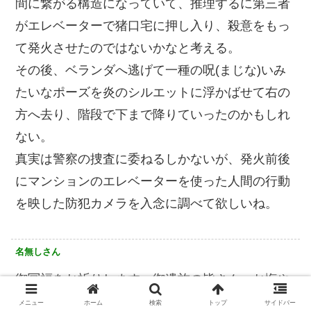
間に繋がる構造になっていて、推理するに第三者
がエレベーターで猪口宅に押し入り、殺意をもっ
て発火させたのではないかなと考える。
その後、ベランダへ逃げて一種の呪(まじな)いみ
たいなポーズを炎のシルエットに浮かばせて右の
方へ去り、階段で下まで降りていったのかもしれ
ない。
真実は警察の捜査に委ねるしかないが、発火前後
にマンションのエレベーターを使った人間の行動
を映した防犯カメラを入念に調べて欲しいね。
名無しさん
御冥福をお祈りします。御遺族の皆さん、お悔や
み申し上げます。
メニュー
ホーム
検索
トップ
サイドバー