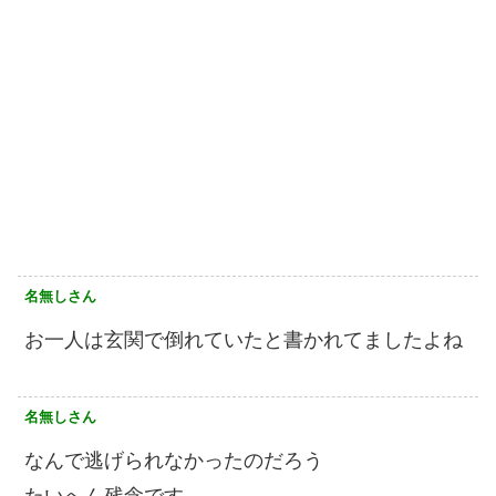
名無しさん
お一人は玄関で倒れていたと書かれてましたよね
名無しさん
なんで逃げられなかったのだろう
たいへん残念です