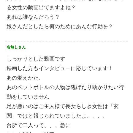
る女性の動画出てますよね？
あれは誰なんだろう？
娘さんだとしたら何のためにあんな行動を？
名無しさん
しっかりとした動画です
録画した方もインタビューに応じています！
あの燃えかた、
あのペットボトルの人物は逃げたり助かりたい行
動をしていません
足が悪いのはご主人様で長女らしき女性は「玄
関」ではと報じられていましたよ、、、、
台所で二人って、、、急に