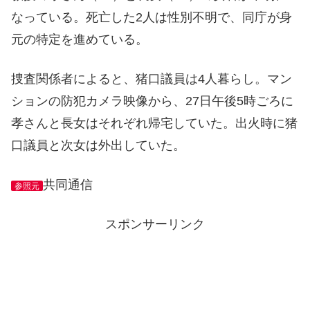
なっている。死亡した2人は性別不明で、同庁が身
元の特定を進めている。
捜査関係者によると、猪口議員は4人暮らし。マン
ションの防犯カメラ映像から、27日午後5時ごろに
孝さんと長女はそれぞれ帰宅していた。出火時に猪
口議員と次女は外出していた。
共同通信
参照元
スポンサーリンク