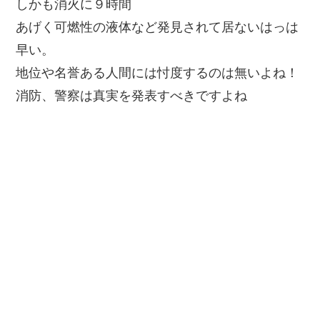
しかも消火に９時間
あげく可燃性の液体など発見されて居ないはっは
早い。
地位や名誉ある人間には忖度するのは無いよね！
消防、警察は真実を発表すべきですよね