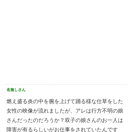
名無しさん
燃え盛る炎の中を腕を上げて踊る様な仕草をした
女性の映像が流れましたが、アレは行方不明の娘
さんだったのだろうか？双子の娘さんのお一人は
障害が有るらしいがお仕事をされていたんです