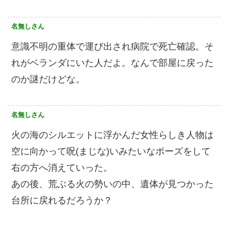
名無しさん
意識不明の重体で運び出され病院で死亡確認。そ
れがベランダにいた人だよ。なんで部屋に戻った
のか謎だけどな。
名無しさん
火の海のシルエットに浮かんだ女性らしき人物は
空に向かって呪(まじな)いみたいなポーズをして
右の方へ消えていった。
あの後、荒ぶる火の勢いの中、遺体が見つかった
台所に戻れるだろうか？