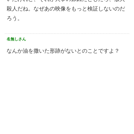
殺人だね。なぜあの映像をもっと検証しないのだ
ろう。
名無しさん
なんか油を撒いた形跡がないとのことですよ？