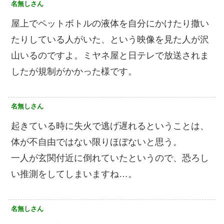
名無しさん
屋上でペットボトルの液体を自分にかけたり撒い
たりしている人がいた、という映像を見た人が沢
山いるのですよ。ミヤネ屋と日テレで放送されま
したが規制がかかった様です。
名無しさん
起きている時に失火で逃げ遅れるということは、
体が不自由ではない限りほぼないと思う。
一人が玄関付近に倒れていたというので、恐ろし
い推測をしてしまいますね…。
名無しさん