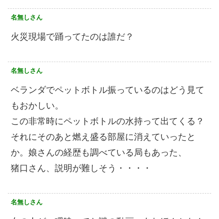
名無しさん
火災現場で踊ってたのは誰だ？
名無しさん
ベランダでペットボトル振っているのはどう見て
もおかしい。
この非常時にペットボトルの水持って出てくる？
それにそのあと燃え盛る部屋に消えていったと
か。娘さんの経歴も調べている局もあった、
猪口さん、説明が難しそう・・・・
名無しさん