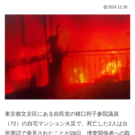
2024.11.28
東京都文京区にある自民党の猪口邦子参院議員
（72）の自宅マンション火災で、死亡した2人は台
所周辺で発見されたことが28日、捜査関係者への取