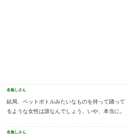
名無しさん
結局、ペットボトルみたいなものを持って踊って
るような女性は誰なんでしょう。いや、本当に。
名無しさん