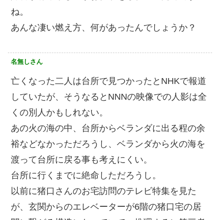
ね。
あんな凄い燃え方、何があったんでしょうか？
名無しさん
亡くなった二人は台所で見つかったとNHKで報道
していたが、そうなるとNNNの映像での人影は全
くの別人かもしれない。
あの火の海の中、台所からベランダに出る程の余
裕などなかっただろうし、ベランダから火の海を
渡って台所に戻る事も考えにくい。
台所に行くまでに絶命しただろうし。
以前に猪口さんのお宅訪問のテレビ特集を見た
が、玄関からのエレベーターが6階の猪口宅の居