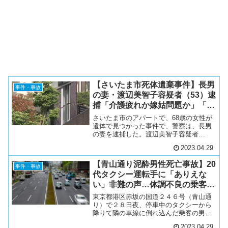
【さいたま市死体遺棄事件】長男
事件・事故
の妻・渡辺美智子容疑者（53）逮
捕「介護疲れか嫁姑問題か」「床
下を探した長女と長男」物議
さいたま市のアパートで、68歳の女性が
遺体で見つかった事件で、警察は、長男
の妻を逮捕した。渡辺美智子容疑者
（53）は、同居する、68歳の女性の遺体
2023.04.29
を、自宅に遺棄した疑いが持たれてい
る。渡辺容疑者は、女性の長男の妻で、
【青山通り泥酔男性死亡事故】20
遺体は、1階の台所の床下...
事件・事故
代タクシー運転手に「ありえな
い」非難の声…体調不良の乗客が
中央側で降車、後続車に轢かれる
東京都港区赤坂の国道２４６号（青山通
り）で２８日夜、停車中のタクシーから
降りて隣の車線に倒れ込んだ乗客の男性
会社員（３６）（大阪市中央区）が、後
2023.04.29