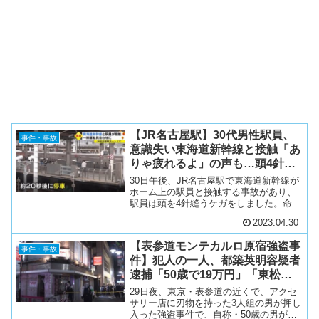
【JR名古屋駅】30代男性駅員、
事件・事故
意識失い東海道新幹線と接触「あ
りゃ疲れるよ」の声も…頭4針縫
うケガ、事件性なし
30日午後、JR名古屋駅で東海道新幹線が
ホーム上の駅員と接触する事故があり、
駅員は頭を4針縫うケガをしました。命に
別状はないということです。消防やJR東
2023.04.30
海などによりますと、午後0時半すぎ、
JR名古屋駅の東海道新幹線上りのホーム
【表参道モンテカルロ原宿強盗事
で、「駅員が意...
事件・事故
件】犯人の一人、都築英明容疑者
逮捕「50歳で19万円」「東松山
市の自宅」「黒幕に上納」
29日夜、東京・表参道の近くで、アクセ
サリー店に刃物を持った3人組の男が押し
入った強盗事件で、自称・50歳の男が逮