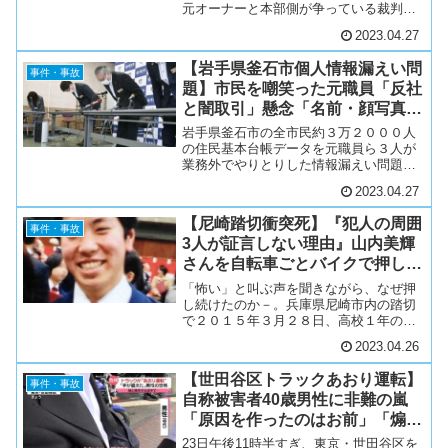
元オーナーと本部側が争っている裁判の
控訴審で、4月27日、大阪高裁は元オーナ
2023.04.27
ー側の控訴を棄却し店舗の明け渡しなど
を認める判決を言い渡しました。訴えに
【岩手県釜石市個人情報漏えい問
よりますと、「セブン...
事件・事故
題】市民を嘲笑った元職員「反社
と闇取引」懸念「名前・顔写真の
公開も可能」指摘する声
岩手県釜石市の全市民約３万２０００人
の住民基本台帳データを元職員ら３人が
業務外でやりとりした情報漏えい問題を
報じた。市は２０２２年５月に業務外で
2023.04.27
データをやりとりしたとして元職員２人
を懲戒免職処分などとしていた。今回の
【尼崎踏切衝突死】『犯人の周囲
問題で市が設置した調査委...
事件・事故
3人が証言しない理由』山内美輝
さんを自転車ごとバイクで押し電
車へ「名前も顔も…」少年法の壁
「怖い」と叫ぶ声を聞きながら、なぜ押
し続けたのか－。兵庫県尼崎市内の踏切
で２０１５年３月２８日、高校１年の山
内美輝さん＝当時（１６）＝が、乗って
2023.04.26
いた自転車をオートバイで並走する元少
年に押され、電車に衝突死させられた。
【世田谷区トラックあおり運転】
事件から８年が過ぎた今年...
事件・事故
自称被害者40歳男性に非難の嵐
「原因を作ったのはお前」「煽ら
れ屋」の声…事件の真相
23日午後11時半すぎ、東京・世田谷区を