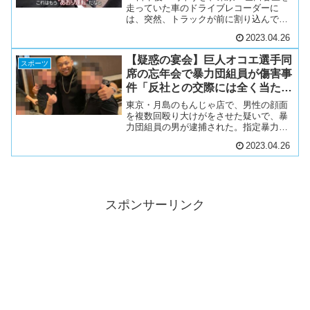
走っていた車のドライブレコーダーに
は、突然、トラックが前に割り込んでく
る様子が映されていました。車を運転し
2023.04.26
ていた男性は危険を感じ、車線を変えま
すが、トラックも車線を変更。そして、
【疑惑の宴会】巨人オコエ選手同
車の前をふさぐようなか...
スポーツ
席の忘年会で暴力団組員が傷害事
件「反社との交際には全く当たら
ない」球団コメントに批判の声
東京・月島のもんじゃ店で、男性の顔面
を複数回殴り大けがをさせた疑いで、暴
力団組員の男が逮捕された。指定暴力団
住吉会系の組員・鈴木耕二容疑者（46）
2023.04.26
は、去年12月、中央区月島のもんじゃ店
で知人らと忘年会をしていた際、その中
にいた男性（当時4...
スポンサーリンク