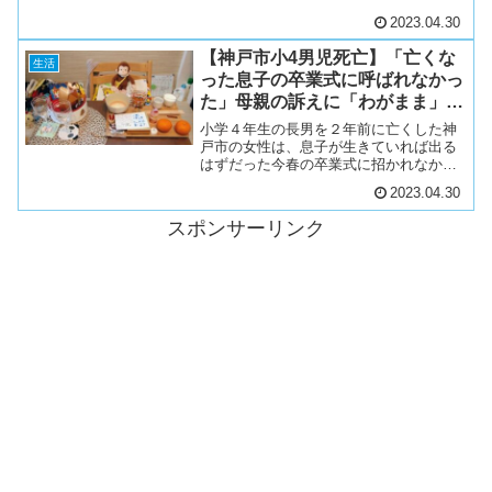
捕されました。強盗の疑いなどで逮捕さ
2023.04.30
れたのは、自称・埼玉県東松山市の職業
不詳、都築英明容疑者です。都築容疑者
【神戸市小4男児死亡】「亡くな
は、午後8時ごろ、...
生活
った息子の卒業式に呼ばれなかっ
た」母親の訴えに「わがまま」
「小学校は悪くない」の声
小学４年生の長男を２年前に亡くした神
戸市の女性は、息子が生きていれば出る
はずだった今春の卒業式に招かれなかっ
た。「他の子どもたちを動揺させない
2023.04.30
で」と学校に求めたことはあるけれど、
式典への意向について何の連絡もなかっ
スポンサーリンク
たことに心が晴れない。取材...