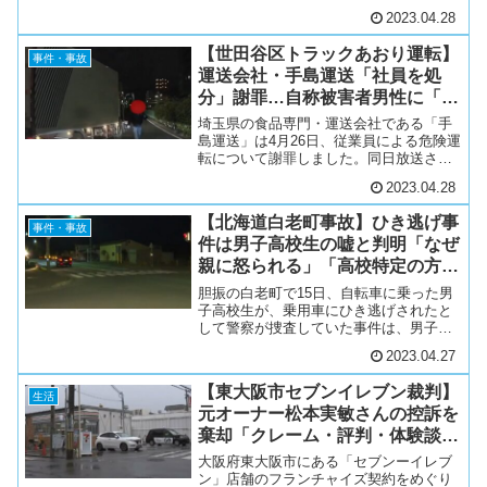
べています。現場は、大阪府枚方市の京
2023.04.28
阪電車・牧野駅で、２８日午後０時半ご
ろ、京阪電鉄の職員から「人身事故が発
【世田谷区トラックあおり運転】
生した」と警察に連絡があ...
事件・事故
運送会社・手島運送「社員を処
分」謝罪…自称被害者男性に「嘘
確定」「荷崩れの損害賠償を」の
埼玉県の食品専門・運送会社である「手
声
島運送」は4月26日、従業員による危険運
転について謝罪しました。同日放送され
たニュース番組「news every.」（日本テ
2023.04.28
レビ系列）では、トラックによるあおり
運転の被害が報じられ、SNS上では該当
【北海道白老町事故】ひき逃げ事
のトラ...
事件・事故
件は男子高校生の嘘と判明「なぜ
親に怒られる」「高校特定の方が
ヤバい」「偽計業務妨害」の声
胆振の白老町で15日、自転車に乗った男
子高校生が、乗用車にひき逃げされたと
して警察が捜査していた事件は、男子高
校生の自己転倒だったことがわかりまし
2023.04.27
た。15日、白老町石山の交差点で、17歳
の男子高校生が、自転車で横断歩道を渡
【東大阪市セブンイレブン裁判】
っていた際、乗用車...
生活
元オーナー松本実敏さんの控訴を
棄却「クレーム・評判・体験談・
目撃談」時短以前の問題と物議
大阪府東大阪市にある「セブンーイレブ
ン」店舗のフランチャイズ契約をめぐり