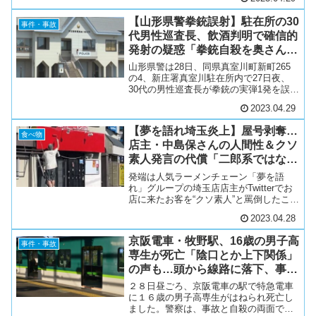
続の乗用車にひかれる事故があった。男
性は全身を強く打ち、搬送先の病院で約
【山形県警拳銃誤射】駐在所の30
８時間後に死亡した。警視...
事件・事故
代男性巡査長、飲酒判明で確信的
発射の疑惑「拳銃自殺を奥さんが
止めた？」「夫婦喧嘩か」の声
山形県警は28日、同県真室川町新町265
の4、新庄署真室川駐在所内で27日夜、
30代の男性巡査長が拳銃の実弾1発を誤っ
て発射したと発表した。同居する成人の
2023.04.29
家族1人に当たり、軽傷を負ったという。
県警警務課によると、27日午後11時5分
【夢を語れ埼玉炎上】屋号剥奪…
ごろ、2...
食べ物
店主・中島保さんの人間性＆クソ
素人発言の代償「二郎系ではなく
勘違い系」「廃業希望」辛辣な声
発端は人気ラーメンチェーン「夢を語
れ」グループの埼玉店店主がTwitterでお
店に来たお客を“クソ素人”と罵倒したこと
だった。同店を訪れたお客が店名をイニ
2023.04.28
シャルにした上で、麺やスープなどを
「不味い」と酷評し、「もう二度と行か
京阪電車・牧野駅、16歳の男子高
ない」とツイート...
事件・事故
専生が死亡「陰口とか上下関係」
の声も…頭から線路に落下、事故
か自殺か【大阪府枚方市】
２８日昼ごろ、京阪電車の駅で特急電車
に１６歳の男子高専生がはねられ死亡し
ました。警察は、事故と自殺の両面で調